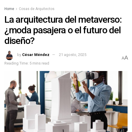
Home
Cosas de Arquitectos
La arquitectura del metaverso:
¿moda pasajera o el futuro del
diseño?
by
César Méndez
21 agosto, 2025
A
A
Reading Time: 5 mins read