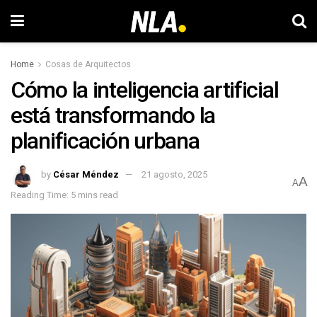
Home
Cosas de Arquitectos
Cómo la inteligencia artificial
está transformando la
planificación urbana
by
César Méndez
21 agosto, 2025
A
A
Reading Time: 5 mins read