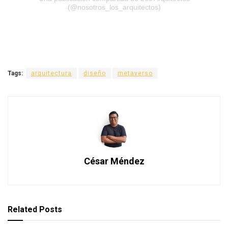
(@nosotros_los_arquitectos)
Tags:
arquitectura
diseño
metaverso
César Méndez
Related
Posts