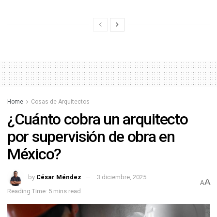
Home
Cosas de Arquitectos
¿Cuánto cobra un arquitecto
por supervisión de obra en
México?
by
César Méndez
3 diciembre, 2025
A
A
Reading Time: 5 mins read