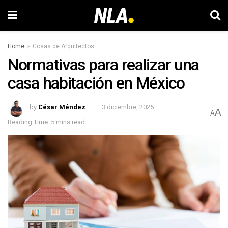
Home
Cosas de Arquitectos
Normativas para realizar una
casa habitación en México
by
César Méndez
3 diciembre, 2025
A
A
Reading Time: 5 mins read