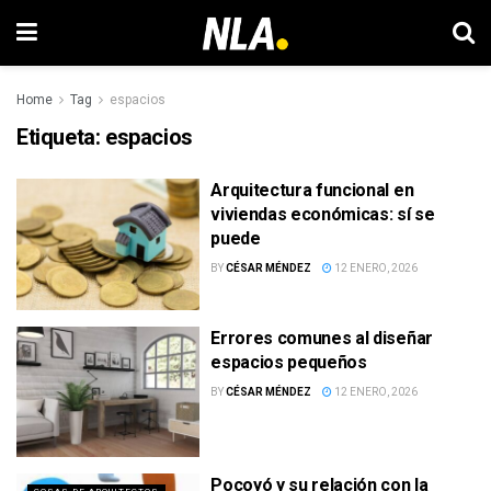
Home
Tag
espacios
Etiqueta:
espacios
Arquitectura funcional en
viviendas económicas: sí se
puede
BY
CÉSAR MÉNDEZ
12 ENERO, 2026
Errores comunes al diseñar
espacios pequeños
BY
CÉSAR MÉNDEZ
12 ENERO, 2026
Pocoyó y su relación con la