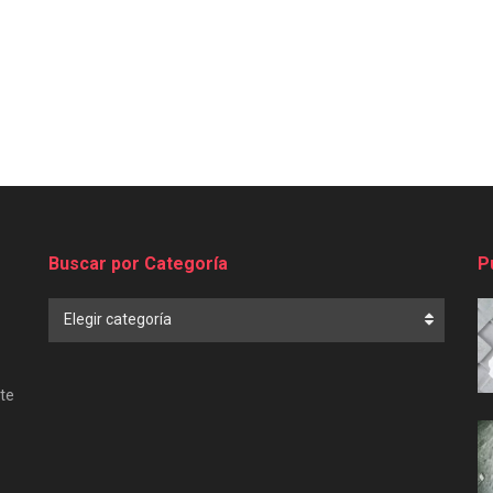
Buscar por Categoría
P
Buscar
Elegir categoría
por
Categoría
te