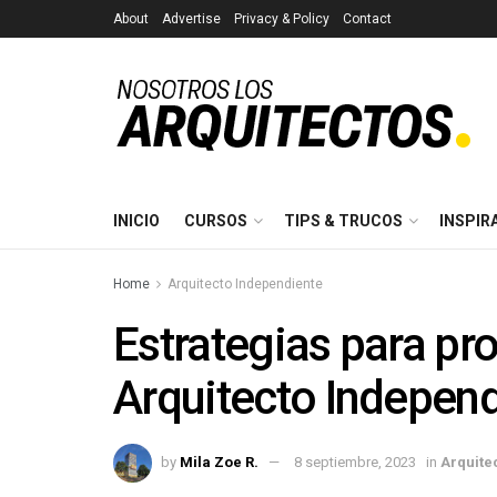
About
Advertise
Privacy & Policy
Contact
INICIO
CURSOS
TIPS & TRUCOS
INSPIR
Home
Arquitecto Independiente
Estrategias para p
Arquitecto Indepen
by
Mila Zoe R.
8 septiembre, 2023
in
Arquite