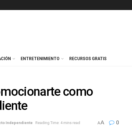
ACIÓN
ENTRETENIMIENTO
RECURSOS GRATIS
romocionarte como
diente
A
0
cto Independiente
Reading Time: 4 mins read
A