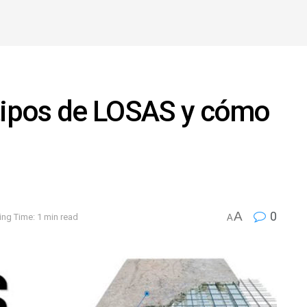
 tipos de LOSAS y cómo
A
0
ng Time: 1 min read
A