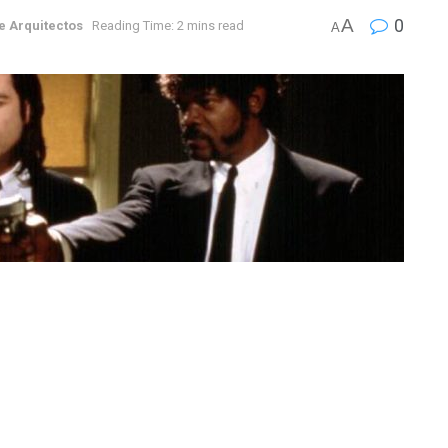
A
0
e Arquitectos
Reading Time: 2 mins read
A