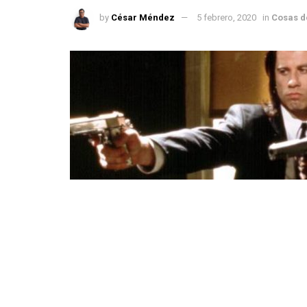
by
César Méndez
5 febrero, 2020
in
Cosas d