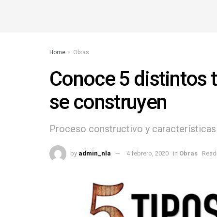
Home
Obras
Conoce 5 distintos
se construyen
Proceso constructivo y características
by
admin_nla
4 febrero, 2020
in
Obras
Readi