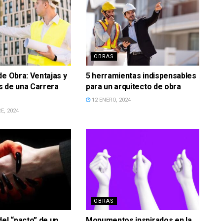
OBRAS
de Obra: Ventajas y
5 herramientas indispensables
s de una Carrera
para un arquitecto de obra
12 ENERO, 2024
E, 2024
OBRAS
del “pacto” de un
Monumentos inspirados en la