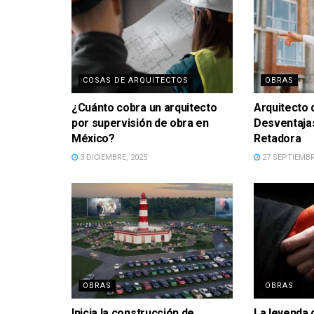
COSAS DE ARQUITECTOS
OBRAS
¿Cuánto cobra un arquitecto
Arquitecto 
por supervisión de obra en
Desventaja
México?
Retadora
3 DICIEMBRE, 2025
27 SEPTIEMBR
OBRAS
OBRAS
Inicia la construcción de
La leyenda 