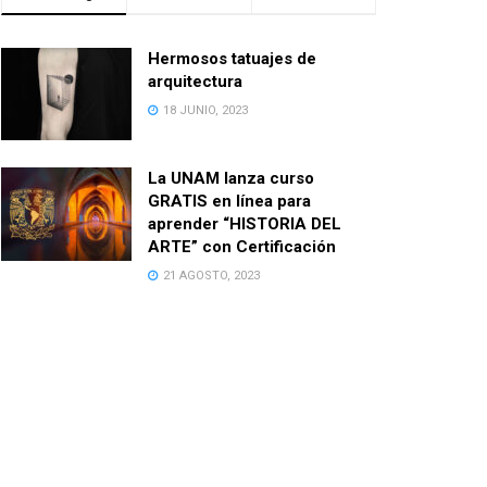
Hermosos tatuajes de
arquitectura
18 JUNIO, 2023
La UNAM lanza curso
GRATIS en línea para
aprender “HISTORIA DEL
ARTE” con Certificación
21 AGOSTO, 2023
Estrategias para
promocionarte como
Arquitecto Independiente
8 SEPTIEMBRE, 2023
¿Cuánto gana un arquitecto
en México en 2023?