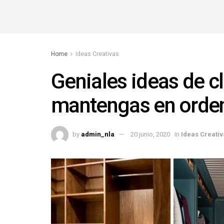
Home
Ideas Creativas
Geniales ideas de c
mantengas en orden
by
admin_nla
20 junio, 2020
in
Ideas Creativ