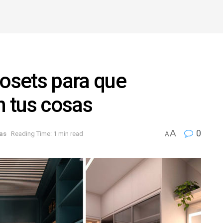
losets para que
 tus cosas
A
0
as
Reading Time: 1 min read
A