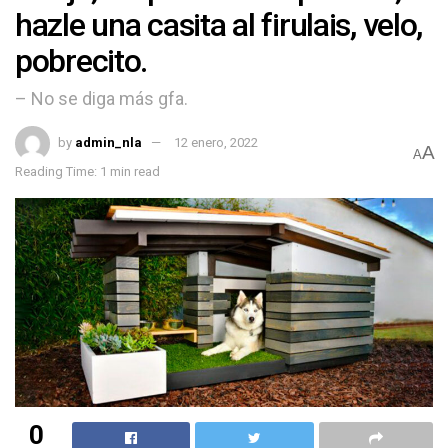
hazle una casita al firulais, velo,
pobrecito.
– No se diga más gfa.
by
admin_nla
12 enero, 2022
A
A
Reading Time: 1 min read
0