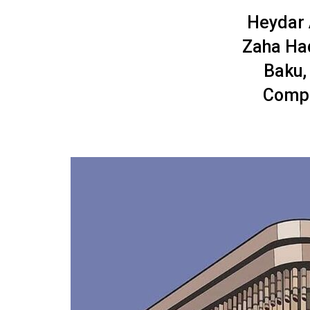
Heydar 
Zaha Had
Baku,
Compl