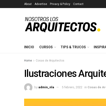
About
Advertise
Privacy & Policy
Contact
INICIO
CURSOS
TIPS & TRUCOS
INSPIR
Home
Cosas de Arquitectos
Ilustraciones Arqui
by
admin_nla
5 febrero, 2022
in
Cosas de Ar