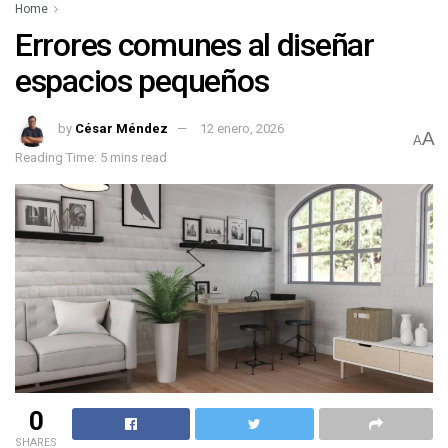
Home
Errores comunes al diseñar
espacios pequeños
by
César Méndez
12 enero, 2026
A
A
Reading Time: 5 mins read
0
SHARES