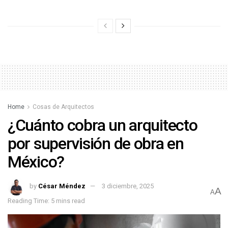
Home
Cosas de Arquitectos
¿Cuánto cobra un arquitecto
por supervisión de obra en
México?
by
César Méndez
3 diciembre, 2025
A
A
Reading Time: 5 mins read