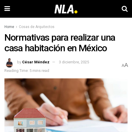
Home
Cosas de Arquitectos
Normativas para realizar una
casa habitación en México
by
César Méndez
3 diciembre, 2025
A
A
Reading Time: 5 mins read