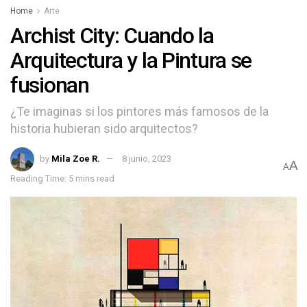
Home
Arte
Archist City: Cuando la
Arquitectura y la Pintura se
fusionan
¿Te imaginas si los pintores más famosos de la
historia hubieran sido arquitectos?
by
Mila Zoe R.
8 junio, 2023
A
A
Reading Time: 5 mins read