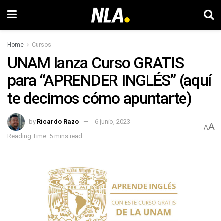
Home
Cursos
UNAM lanza Curso GRATIS
para “APRENDER INGLÉS” (aquí
te decimos cómo apuntarte)
by
Ricardo Razo
6 junio, 2023
A
A
Reading Time: 5 mins read