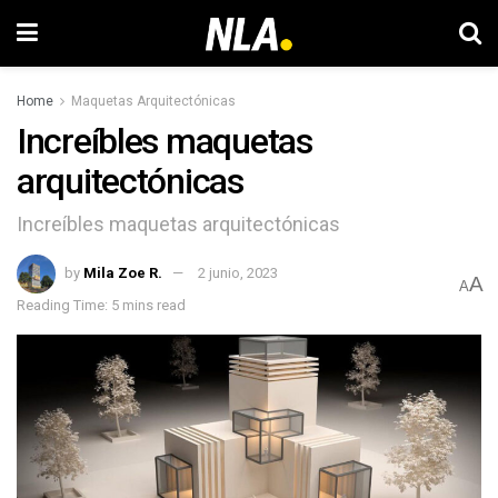
Home
Maquetas Arquitectónicas
Increíbles maquetas
arquitectónicas
Increíbles maquetas arquitectónicas
by
Mila Zoe R.
2 junio, 2023
A
A
Reading Time: 5 mins read