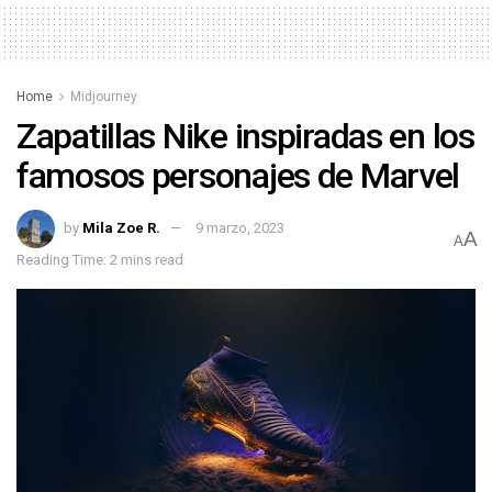
Home
Midjourney
Zapatillas Nike inspiradas en los
famosos personajes de Marvel
by
Mila Zoe R.
9 marzo, 2023
A
A
Reading Time: 2 mins read