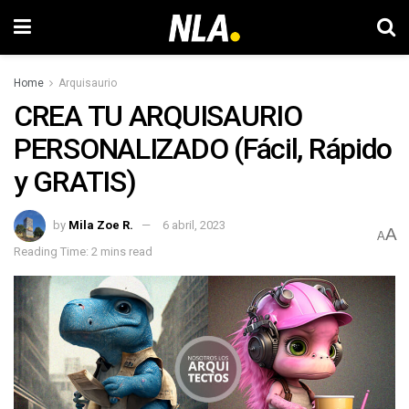
Home
Arquisaurio
CREA TU ARQUISAURIO
PERSONALIZADO (Fácil, Rápido
y GRATIS)
by
Mila Zoe R.
6 abril, 2023
A
A
Reading Time: 2 mins read