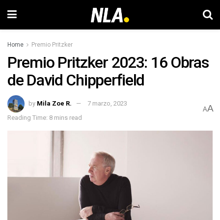
Home
Premio Pritzker
Premio Pritzker 2023: 16 Obras
de David Chipperfield
by
Mila Zoe R.
7 marzo, 2023
A
A
Reading Time: 8 mins read