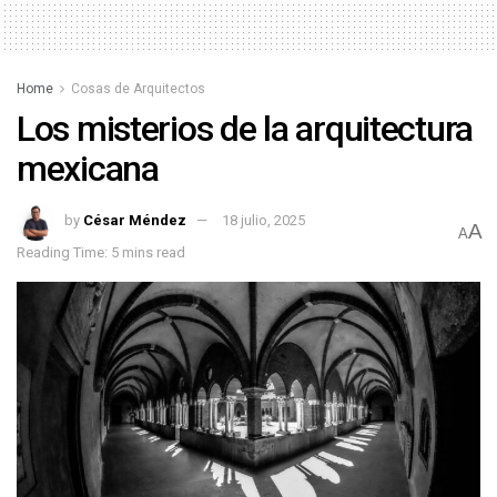
Home
Cosas de Arquitectos
Los misterios de la arquitectura
mexicana
by
César Méndez
18 julio, 2025
A
A
Reading Time: 5 mins read