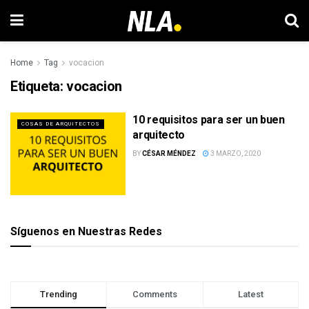
Home
Tag
vocacion
Etiqueta:
vocacion
10 requisitos para ser un buen
COSAS DE ARQUITECTOS
arquitecto
BY
CÉSAR MÉNDEZ
3 MARZO, 2020
Síguenos en Nuestras Redes
Trending
Comments
Latest