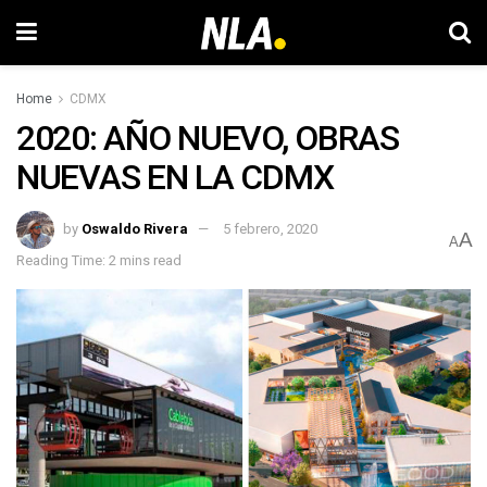
Home
CDMX
2020: AÑO NUEVO, OBRAS
NUEVAS EN LA CDMX
by
Oswaldo Rivera
5 febrero, 2020
A
A
Reading Time: 2 mins read