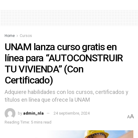
Home
Cursos
UNAM lanza curso gratis en
línea para “AUTOCONSTRUIR
TU VIVIENDA” (Con
Certificado)
Adquiere habilidades con los cursos, certificados y
títulos en línea que ofrece la UNAM
by
admin_nla
24 septiembre, 2024
A
A
Reading Time: 5 mins read