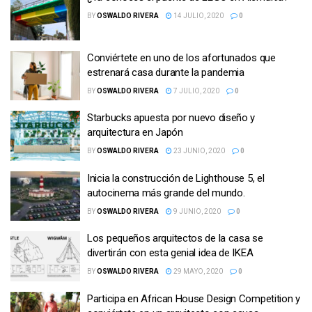
BY
OSWALDO RIVERA
14 JULIO, 2020
0
Conviértete en uno de los afortunados que
estrenará casa durante la pandemia
BY
OSWALDO RIVERA
7 JULIO, 2020
0
Starbucks apuesta por nuevo diseño y
arquitectura en Japón
BY
OSWALDO RIVERA
23 JUNIO, 2020
0
Inicia la construcción de Lighthouse 5, el
autocinema más grande del mundo.
BY
OSWALDO RIVERA
9 JUNIO, 2020
0
Los pequeños arquitectos de la casa se
divertirán con esta genial idea de IKEA
BY
OSWALDO RIVERA
29 MAYO, 2020
0
Participa en African House Design Competition y