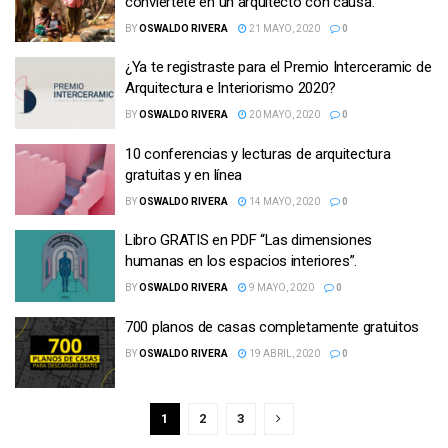
conviértete en un arquitecto con causa.
BY
OSWALDO RIVERA
21 MAYO, 2020
0
¿Ya te registraste para el Premio Interceramic de
Arquitectura e Interiorismo 2020?
BY
OSWALDO RIVERA
20 MAYO, 2020
0
10 conferencias y lecturas de arquitectura
gratuitas y en línea
BY
OSWALDO RIVERA
14 MAYO, 2020
0
Libro GRATIS en PDF “Las dimensiones
humanas en los espacios interiores”.
BY
OSWALDO RIVERA
9 MAYO, 2020
0
700 planos de casas completamente gratuitos
BY
OSWALDO RIVERA
19 ABRIL, 2020
0
1
2
3