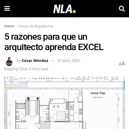
Home
Cosas de Arquitectos
5 razones para que un
arquitecto aprenda EXCEL
by
César Méndez
27 abril, 2020
A
A
Reading Time: 3 mins read