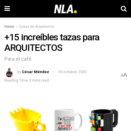
Home
Cosas de Arquitectos
+15 increíbles tazas para
ARQUITECTOS
Para el café
by
César Méndez
30 octubre, 2020
A
A
Reading Time: 3 mins read