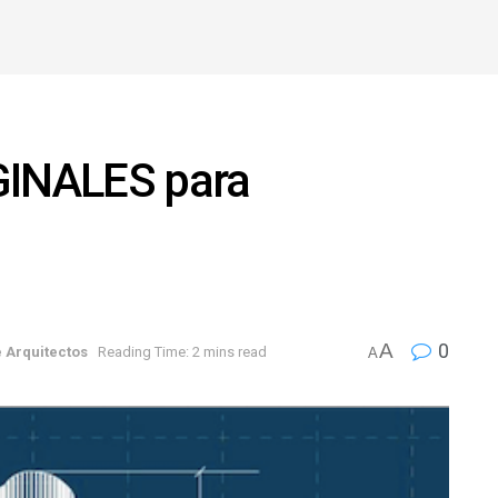
GINALES para
A
0
 Arquitectos
Reading Time: 2 mins read
A