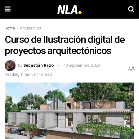
Home
Arquitectura
Curso de Ilustración digital de
proyectos arquitectónicos
by
Sebastián Razo
13 septiembre, 2023
A
A
Reading Time: 5 mins read