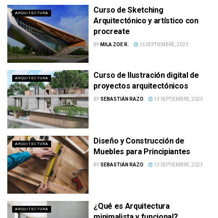
Curso de Sketching
ARQUITECTURA
Arquitectónico y artístico con
procreate
BY
MILA ZOE R.
16 SEPTIEMBRE, 2023
Curso de Ilustración digital de
ARQUITECTURA
proyectos arquitectónicos
BY
SEBASTIÁN RAZO
13 SEPTIEMBRE, 2023
Diseño y Construcción de
ARQUITECTURA
Muebles para Principiantes
BY
SEBASTIÁN RAZO
13 SEPTIEMBRE, 2023
¿Qué es Arquitectura
ARQUITECTURA
minimalista y funcional?