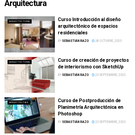
Arquitectura
Curso Introducción al diseño
ARQUITECTURA
arquitectónico de espacios
residenciales
BY
SEBASTIÁN RAZO
28 OCTUBRE, 2023
Curso de creación de proyectos
ARQUITECTURA
de interiorismo con SketchUp
BY
SEBASTIÁN RAZO
23 SEPTIEMBRE, 2023
Curso de Postproducción de
ARQUITECTAS
Planimetría Arquitectónica en
Photoshop
BY
SEBASTIÁN RAZO
22 SEPTIEMBRE, 2023