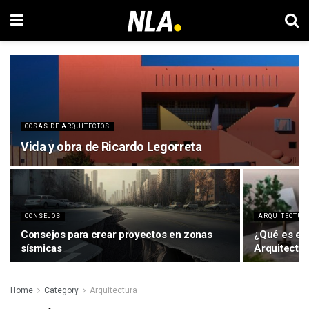
COSAS DE ARQUITECTOS
Vida y obra de Ricardo Legorreta
CONSEJOS
ARQUITECTUR
Consejos para crear proyectos en zonas
¿Qué es el 
sísmicas
Arquitectu
Home
Category
Arquitectura