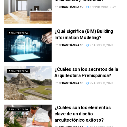
BY
SEBASTIÁN RAZO
5 SEPTIEMBRE, 2023
¿Qué significa (BIM) Building
ARQUITECTURA
Information Modeling?
BY
SEBASTIÁN RAZO
27 AGOSTO, 2023
¿Cuáles son los secretos de la
ARQUITECTURA
Arquitectura Prehispánica?
BY
SEBASTIÁN RAZO
25 AGOSTO, 2023
¿Cuáles son los elementos
ARQUITECTURA
clave de un diseño
arquitectónico exitoso?