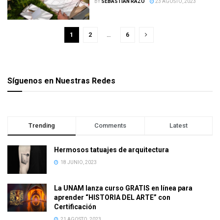
BY
SEBASTIÁN RAZO
23 AGOSTO, 2023
1
2
…
6
Síguenos en Nuestras Redes
Trending
Comments
Latest
Hermosos tatuajes de arquitectura
18 JUNIO, 2023
La UNAM lanza curso GRATIS en línea para
aprender “HISTORIA DEL ARTE” con
Certificación
21 AGOSTO, 2023