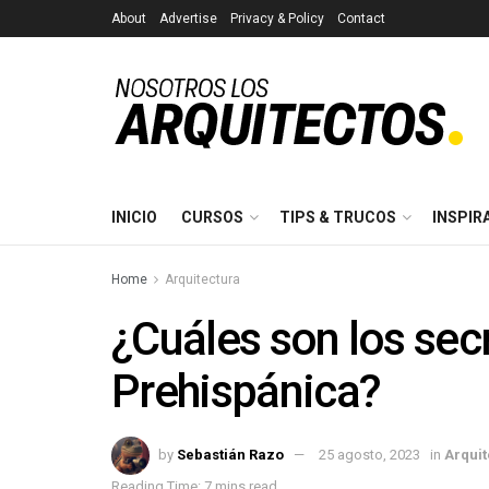
About
Advertise
Privacy & Policy
Contact
INICIO
CURSOS
TIPS & TRUCOS
INSPIR
Home
Arquitectura
¿Cuáles son los secr
Prehispánica?
by
Sebastián Razo
25 agosto, 2023
in
Arquit
Reading Time: 7 mins read