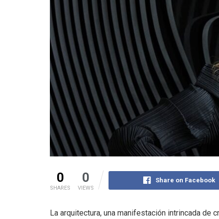
0
0
Share on Facebook
SHARES
VIEWS
La arquitectura, una manifestación intrincada de c