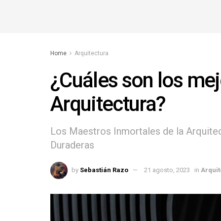
Home
Arquitectura
¿Cuáles son los mej
Arquitectura?
Los Maestros Inmortales de la Arquite
Duraderas
by
Sebastián Razo
21 agosto, 2023
in
Arquit