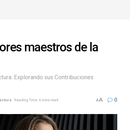
ores maestros de la
ctura: Explorando sus Contribuciones
A
0
ectura
Reading Time: 6 mins read
A