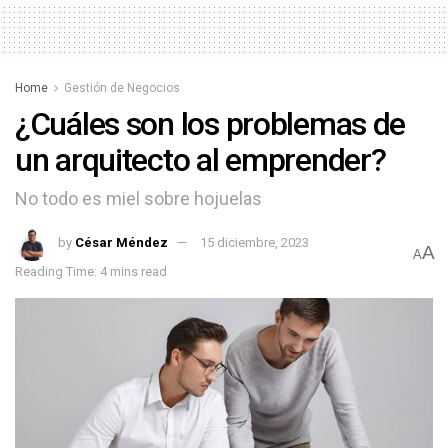
Home
Gestión de Negocios
¿Cuáles son los problemas de
un arquitecto al emprender?
No todo es miel sobre hojuelas
by
César Méndez
15 diciembre, 2023
A
A
Reading Time: 4 mins read