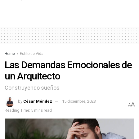
Home
Estilo de Vida
Las Demandas Emocionales de
un Arquitecto
Construyendo sueños
by
César Méndez
15 diciembre, 2023
A
A
Reading Time: 5 mins read