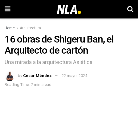
Home
Arquitectura
16 obras de Shigeru Ban, el
Arquitecto de cartón
Una mirada a la arquitectura Asiática
by
César Méndez
22 mayo, 2024
Reading Time: 7 mins read