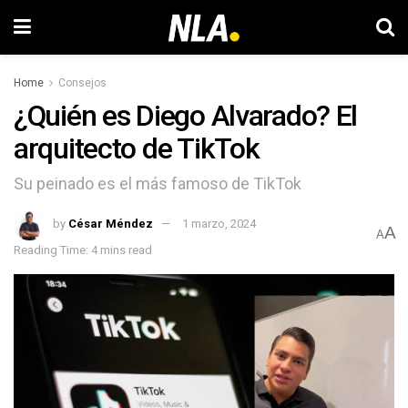
Home
Consejos
¿Quién es Diego Alvarado? El
arquitecto de TikTok
Su peinado es el más famoso de TikTok
by
César Méndez
1 marzo, 2024
A
A
Reading Time: 4 mins read