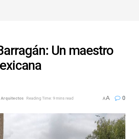
 Barragán: Un maestro
mexicana
A
0
Arquitectos
Reading Time: 9 mins read
A