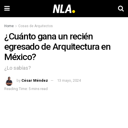
Home
Cosas de Arquitectos
¿Cuánto gana un recién
egresado de Arquitectura en
México?
¿Lo sabías?
by
César Méndez
13 mayo, 2024
Reading Time: 5 mins read