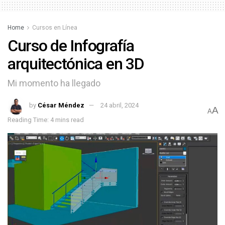
Home
Cursos en Línea
Curso de Infografía
arquitectónica en 3D
Mi momento ha llegado
by
César Méndez
24 abril, 2024
A
A
Reading Time: 4 mins read