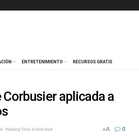
ACIÓN
ENTRETENIMIENTO
RECURSOS GRATIS
 Corbusier aplicada a
os
A
0
os
Reading Time: 4 mins read
A