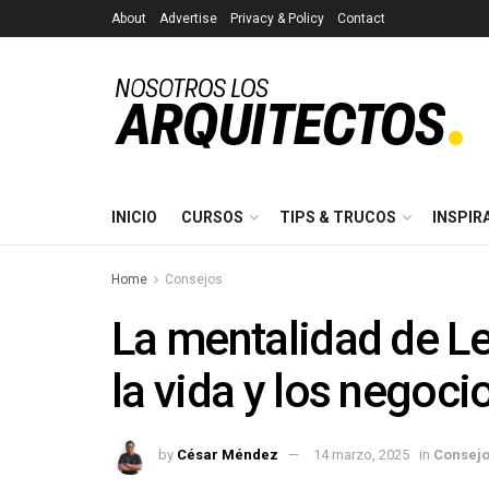
About
Advertise
Privacy & Policy
Contact
INICIO
CURSOS
TIPS & TRUCOS
INSPIR
Home
Consejos
La mentalidad de Le
la vida y los negoci
by
César Méndez
14 marzo, 2025
in
Consej