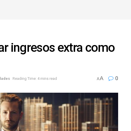
ar ingresos extra como
A
0
dades
Reading Time: 4 mins read
A