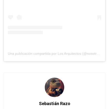
Una publicación compartida por Los Arquitectos (@nosotros_los_arquitectos)
Sebastián Razo