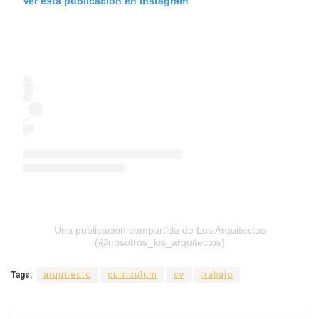
Ver esta publicación en Instagram
Una publicación compartida de Los Arquitectos
(@nosotros_los_arquitectos)
Tags:
arquitecto
curriculum
cv
trabajo