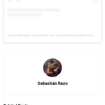
Una publicación compartida por Los Arquitectos (@nosotros_los_arquitectos)
Sebastián Razo