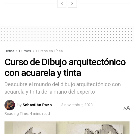
Home
Cursos
Cursos en Línea
Curso de Dibujo arquitectónico
con acuarela y tinta
Descubre el mundo del dibujo arquitectónico con
acuarela y tinta de la mano del experto
by
Sebastián Razo
3 noviembre, 2023
A
A
Reading Time: 4 mins read