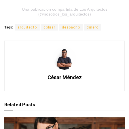
Una publicación compartida de Los Arquitectos
(@nosotros_los_arquitectos)
Tags:
arquitecto
cobrar
despacho
dinero
César Méndez
Related
Posts