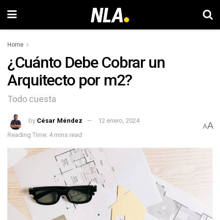
Home
¿Cuánto Debe Cobrar un
Arquitecto por m2?
Todo cuesta
by
César Méndez
12 enero, 2024
A
A
Reading Time: 4 mins read