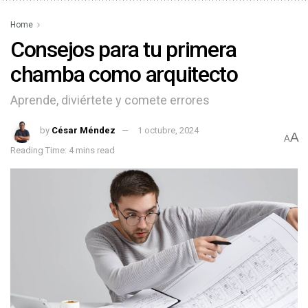
Home
Consejos para tu primera
chamba como arquitecto
Aprende, diviértete y comete errores
by
César Méndez
1 octubre, 2024
A
A
Reading Time: 4 mins read