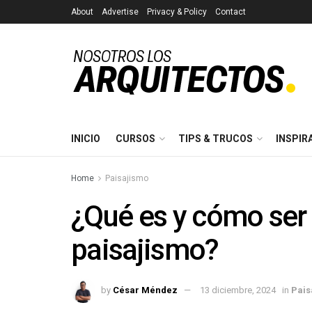
About
Advertise
Privacy & Policy
Contact
INICIO
CURSOS
TIPS & TRUCOS
INSPIR
Home
Paisajismo
¿Qué es y cómo ser 
paisajismo?
by
César Méndez
13 diciembre, 2024
in
Pais