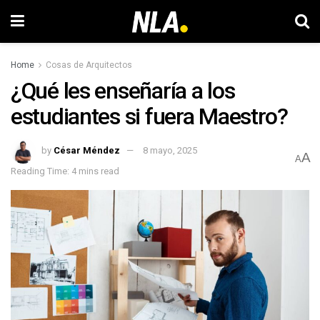
Home
Cosas de Arquitectos
¿Qué les enseñaría a los
estudiantes si fuera Maestro?
by
César Méndez
8 mayo, 2025
A
A
Reading Time: 4 mins read