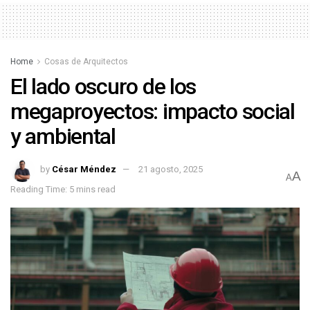
Home
Cosas de Arquitectos
El lado oscuro de los
megaproyectos: impacto social
y ambiental
by
César Méndez
21 agosto, 2025
A
A
Reading Time: 5 mins read