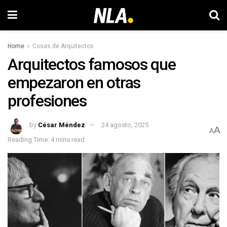
Home
Cosas de Arquitectos
Arquitectos famosos que
empezaron en otras
profesiones
by
César Méndez
24 agosto, 2025
A
A
Reading Time: 4 mins read