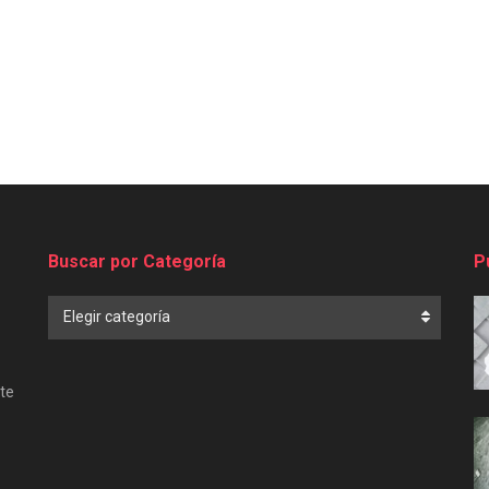
Buscar por Categoría
P
Buscar
Elegir categoría
por
Categoría
te