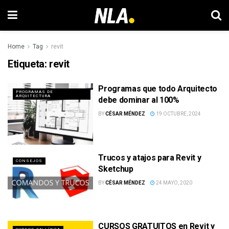
Home
Tag
revit
Etiqueta:
revit
Programas que todo Arquitecto
PROGRAMAS DE
ARQUITECTURA
debe dominar al 100%
BY
CÉSAR MÉNDEZ
19 OCTUBRE, 2024
Trucos y atajos para Revit y
CONSEJOS
Sketchup
BY
CÉSAR MÉNDEZ
24 MAYO, 2020
CURSOS GRATUITOS en Revit y