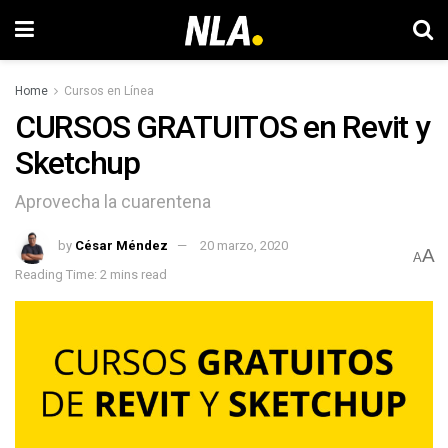
Home
Cursos en Línea
CURSOS GRATUITOS en Revit y
Sketchup
Aprovecha la cuarentena
by
César Méndez
20 marzo, 2020
A
A
Reading Time: 2 mins read