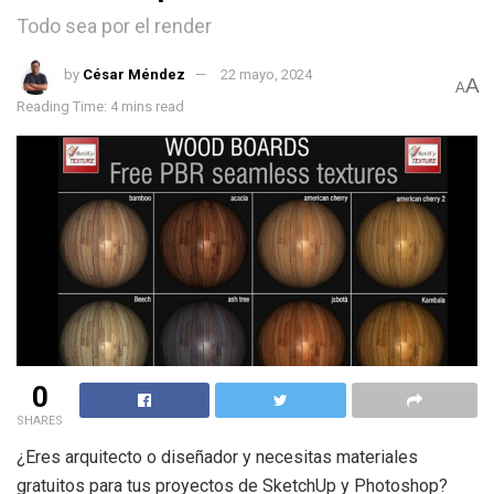
Todo sea por el render
by
César Méndez
22 mayo, 2024
A
A
Reading Time: 4 mins read
0
SHARES
¿Eres arquitecto o diseñador y necesitas materiales
gratuitos para tus proyectos de SketchUp y Photoshop?