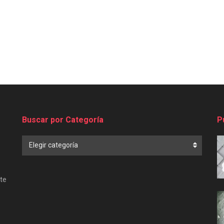
Buscar por Categoría
P
Buscar
Elegir categoría
por
Categoría
te