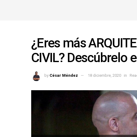
¿Eres más ARQUIT
CIVIL? Descúbrelo 
by
César Méndez
18 diciembre, 2020
in
Rea