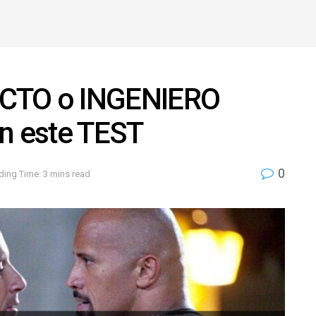
ECTO o INGENIERO
en este TEST
0
ding Time: 3 mins read