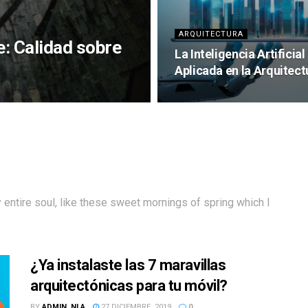
ARQUITECTURA
e: Calidad sobre
La Inteligencia Artificial
Aplicada en la Arquitect
entire soul, like these sweet mornings of spring which I
¿Ya instalaste las 7 maravillas
arquitectónicas para tu móvil?
BY
ADMIN_NLA
27 DICIEMBRE, 2019
0