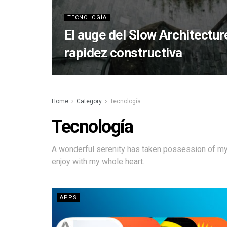
TECNOLOGÍA
El auge del Slow Architectur
rapidez constructiva
Home
Category
Tecnología
Tecnología
A wonderful serenity has taken possession of my 
enjoy with my whole heart.
APPS