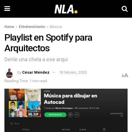
Home
Entretenimiento
Música
Playlist en Spotify para
Arquitectos
Denle una chela a ese arqui
by
César Méndez
18 febrero, 2020
A
A
Reading Time: 1 min read