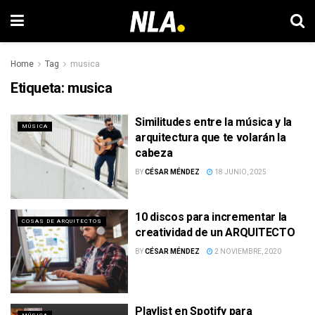
Home
Tag
musica
Etiqueta:
musica
Similitudes entre la música y la
MÚSICA
arquitectura que te volarán la
cabeza
BY
CÉSAR MÉNDEZ
18 JUNIO, 2025
10 discos para incrementar la
COSAS DE ARQUITECTOS
creatividad de un ARQUITECTO
BY
CÉSAR MÉNDEZ
2 NOVIEMBRE, 2020
Playlist en Spotify para