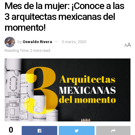
Mes de la mujer: ¡Conoce a las
3 arquitectas mexicanas del
momento!
by
Oswaldo Rivera
3 marzo, 2020
A
A
Reading Time: 2 mins read
0