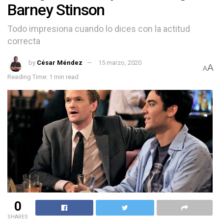
Barney Stinson
Todo impresiona cuando lo dices con la actitud
correcta
by
César Méndez
15 marzo, 2020
A
A
Reading Time: 1 min read
0
SHARES