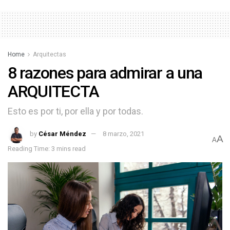
Home
Arquitectas
8 razones para admirar a una
ARQUITECTA
Esto es por ti, por ella y por todas.
by
César Méndez
8 marzo, 2021
A
A
Reading Time: 3 mins read