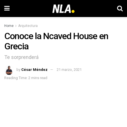
Home
Arquitectura
Conoce la Ncaved House en
Grecia
Te sorprenderá
by
César Méndez
21 marzo, 2021
Reading Time: 2 mins read